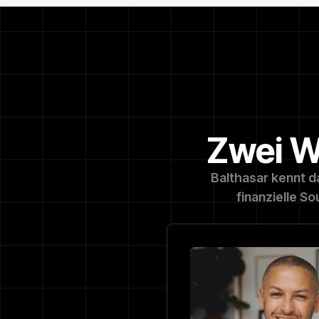
Zwei We
Balthasar kennt d
finanzielle S